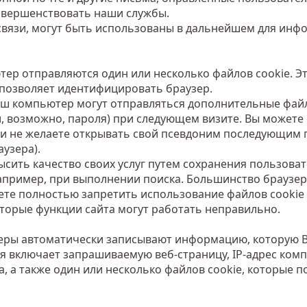
совершенствовать наши службы.
связи, могут быть использованы в дальнейшем для инф
тер отправляются один или несколько файлов cookie. Э
позволяет идентифицировать браузер.
 Ваш компьютер могут отправляться дополнительные фа
, возможно, пароля) при следующем визите. Вы можете с
и не желаете открывать свой псевдоним последующим 
узера).
сить качество своих услуг путем сохранения пользова
например, при выполнении поиска. Большинство браузер
ете полностью запретить использование файлов cookie 
оторые функции сайта могут работать неправильно.
еры автоматически записывают информацию, которую 
я включает запрашиваемую веб-страницу, IP-адрес комп
са, а также один или несколько файлов cookie, которы