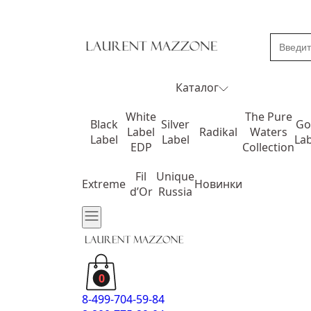
Каталог
White
The Pure
Black
Silver
Go
Label
Radikal
Waters
Label
Label
Lab
EDP
Collection
Fil
Unique
Extreme
Новинки
d’Or
Russia
0
8-499-704-59-84